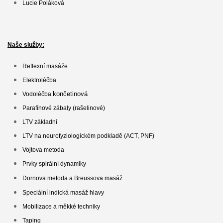
Lucie Poláková
Naše služby:
Reflexní masáže
Elektroléčba
končetinová
Vodoléčba
Parafínové zábaly (rašelinové)
LTV základní
LTV na neurofyziologickém podkladě
(ACT, PNF)
Vojtova metoda
Prvky spirální dynamiky
Dornova metoda a Breussova masáž
Speciální indická masáž hlavy
Mobilizace a měkké techniky
Taping